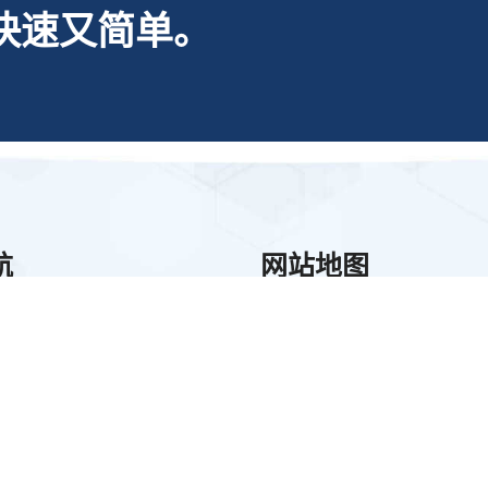
快速又简单。
航
网站地图
了解
熊猫体育
应用实例
SiteMap
今日公司
服务宗旨
加入
熊猫体育app