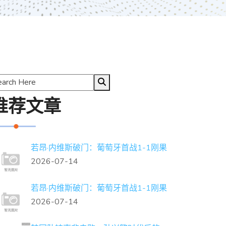
推荐文章
若昂·内维斯破门：葡萄牙首战1-1刚果
2026-07-14
若昂·内维斯破门：葡萄牙首战1-1刚果
2026-07-14