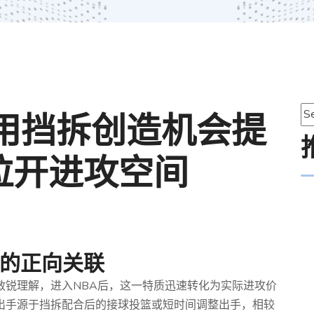
利用挡拆创造机会提
拉开进攻空间
的正向关联
敏锐理解，进入NBA后，这一特质迅速转化为实际进攻价
出手源于挡拆配合后的接球投篮或短时间调整出手，相较