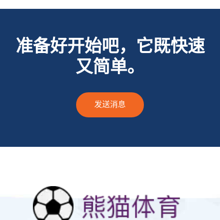
准备好开始吧，它既快速
又简单。
发送消息