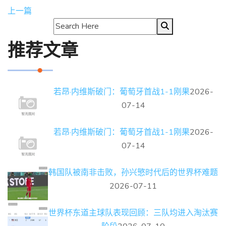
上一篇
推荐文章
若昂·内维斯破门：葡萄牙首战1-1刚果
2026-
07-14
若昂·内维斯破门：葡萄牙首战1-1刚果
2026-
07-14
韩国队被南非击败，孙兴慜时代后的世界杯难题
2026-07-11
世界杯东道主球队表现回顾：三队均进入淘汰赛