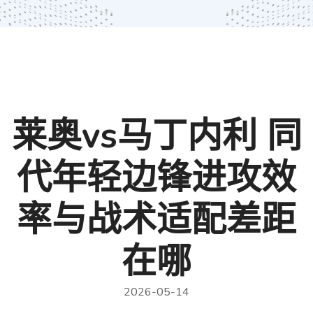
莱奥vs马丁内利 同
代年轻边锋进攻效
率与战术适配差距
在哪
2026-05-14