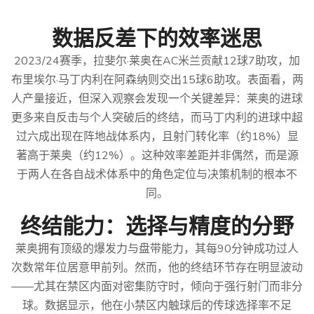
数据反差下的效率迷思
2023/24赛季，拉斐尔·莱奥在AC米兰贡献12球7助攻，加
布里埃尔·马丁内利在阿森纳则交出15球6助攻。表面看，两
人产量接近，但深入观察会发现一个关键差异：莱奥的进球
更多来自反击与个人突破后的终结，而马丁内利的进球中超
过六成出现在阵地战体系内，且射门转化率（约18%）显
著高于莱奥（约12%）。这种效率差距并非偶然，而是源
于两人在各自战术体系中的角色定位与决策机制的根本不
同。
终结能力：选择与精度的分野
莱奥拥有顶级的爆发力与盘带能力，其每90分钟成功过人
次数常年位居意甲前列。然而，他的终结环节存在明显波动
——尤其在禁区内面对密集防守时，倾向于强行射门而非分
球。数据显示，他在小禁区内触球后的传球选择率不足