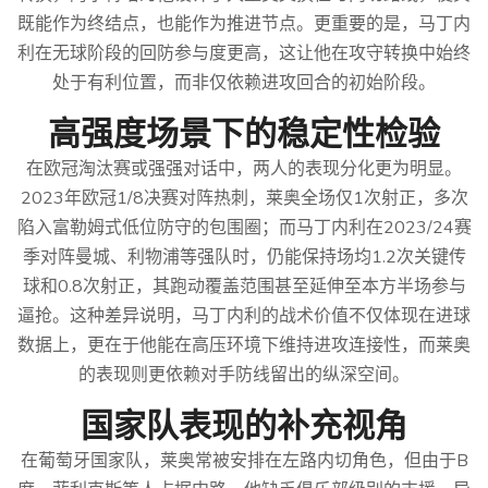
既能作为终结点，也能作为推进节点。更重要的是，马丁内
利在无球阶段的回防参与度更高，这让他在攻守转换中始终
处于有利位置，而非仅依赖进攻回合的初始阶段。
高强度场景下的稳定性检验
在欧冠淘汰赛或强强对话中，两人的表现分化更为明显。
2023年欧冠1/8决赛对阵热刺，莱奥全场仅1次射正，多次
陷入富勒姆式低位防守的包围圈；而马丁内利在2023/24赛
季对阵曼城、利物浦等强队时，仍能保持场均1.2次关键传
球和0.8次射正，其跑动覆盖范围甚至延伸至本方半场参与
逼抢。这种差异说明，马丁内利的战术价值不仅体现在进球
数据上，更在于他能在高压环境下维持进攻连接性，而莱奥
的表现则更依赖对手防线留出的纵深空间。
国家队表现的补充视角
在葡萄牙国家队，莱奥常被安排在左路内切角色，但由于B