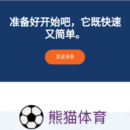
准备好开始吧，它既快速
又简单。
发送消息