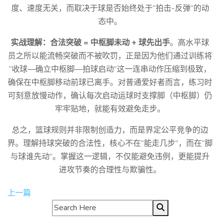
度、速度无关，而取决于球是否始终处于“拍击-反弹”的动
态中。
实战理解：合法突破 = 中枢脚未动 + 球先出手
。高水平球
员之所以能流畅突破而不被吹罚，正是因为他们通过训练将
“收球—确立中枢脚—拍球启动”这一连串动作压缩到极致，
确保在中枢脚移动前球已离手。对普通爱好者而言，练习时
可刻意放慢动作，确认每次启动运球时支撑脚（中枢脚）仍
牢牢贴地，就能有效避免走步。
总之，篮球规则并非限制创造力，而是界定公平竞争的边
界。理解持球突破的合法性，核心不在“能走几步”，而在“脚
与球谁先动”。掌握这一逻辑，不仅能避免违例，更能提升
进攻节奏的合理性与欺骗性。
上一篇