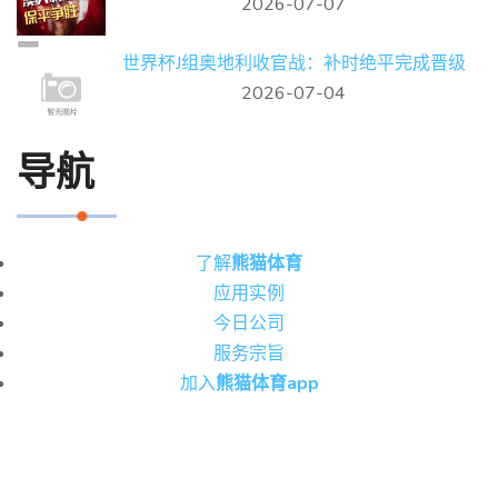
2026-07-07
世界杯J组奥地利收官战：补时绝平完成晋级
2026-07-04
导航
了解
熊猫体育
应用实例
今日公司
服务宗旨
加入
熊猫体育app