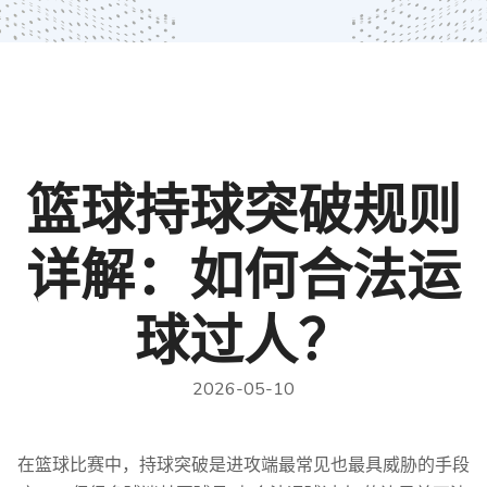
篮球持球突破规则
详解：如何合法运
球过人？
2026-05-10
在篮球比赛中，持球突破是进攻端最常见也最具威胁的手段