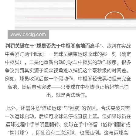
判罚关键在于“球是否先于中枢脚离地而离手”
。裁判在实战
中会紧盯两个瞬间：一是球员结束运球收球的那一刻（确定
中枢脚），二是他重新启动时球与中枢脚的动作顺序。很多
争议判罚其实源于观众视角难以捕捉这个毫秒级的时间差。
例如，球员收球后做一个假动作，中枢脚轻微晃动但未完全
离地，随后启动突破——只要球在中枢脚真正抬起前已拍
出，就是合法动作。
此外，还需注意“连续运球”与“翻腕”的误区。合法突破只需
一次运球启动，后续可收球急停或直接上篮。但如果球员在
运球过程中手掌明显翻转、使球在手中停留（俗称“翻腕”或
“携带球”），即使没有二次运球，也属违例。这与运球高